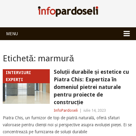
INFOPARDOSEL
MENU
Etichetă:
marmură
Soluții durabile și estetice cu
INTERVIURI
Piatra Chis: Expertiza în
EXPERȚI
domeniul pietrei naturale
pentru proiecte de
construcție
InfoPardoseli
|
iulie 14, 2023
Piatra Chis, un furnizor de top de piatră naturală, oferă sfaturi
valoroase pentru clienții noi și perspective asupra evoluției pieței. Ei se
concentrează pe furnizarea de soluții durabile