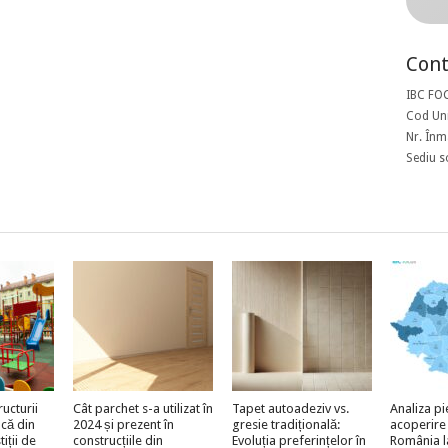
Cont
IBC FO
Cod Uni
Nr. Înm
Sediu s
ructurii
Cât parchet s-a utilizat în
Tapet autoadeziv vs.
Analiza pi
acă din
2024 și prezent în
gresie tradițională:
acoperire
iții de
construcțiile din
Evoluția preferințelor în
România l