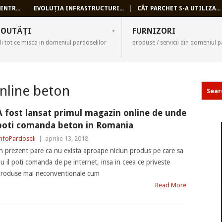
ENTR...
EVOLUȚIA INFRASTRUCTURI...
CÂT PARCHET S-A UTILIZA...
SELI
OUTĂȚI
FURNIZORI
li tot ce misca in domeniul pardoselilor
produse / servicii din domeniul p
nline beton
A fost lansat primul magazin online de unde
poti comanda beton in Romania
nfoPardoseli
|
aprilie 13, 2018
n prezent pare ca nu exista aproape niciun produs pe care sa
u il poti comanda de pe internet, insa in ceea ce priveste
roduse mai neconventionale cum
Read More