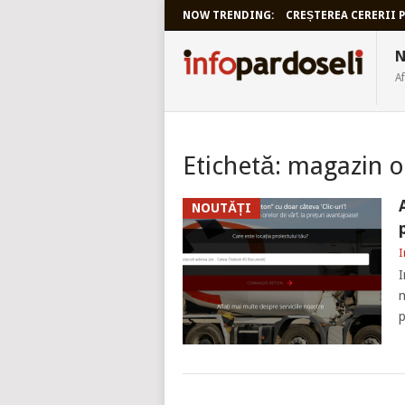
NOW TRENDING:
CREȘTEREA CERERII P
INFOPARDO
N
Af
Etichetă:
magazin o
NOUTĂȚI
I
I
n
p