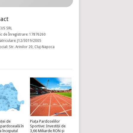
act
CUS SRL
c de Înregistrare: 17876260
atriculare: J12/3019/2005
ocial: Str. Arinilor 20, Cluj-Napoca
eței de
Piața Pardoselilor
 pardoseală în
Sportive: Investiții de
a începutul
3,66 Miliarde RON și