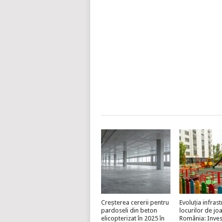
Creșterea cererii pentru
Evoluția infrast
pardoseli din beton
locurilor de jo
elicopterizat în 2025 în
România: Invest