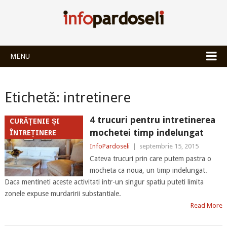
INFOPARDOSEL
MENU
Etichetă:
intretinere
4 trucuri pentru intretinerea
CURĂȚENIE ȘI
mochetei timp indelungat
ÎNTREȚINERE
InfoPardoseli
|
septembrie 15, 2015
Cateva trucuri prin care putem pastra o
mocheta ca noua, un timp indelungat.
Daca mentineti aceste activitati intr-un singur spatiu puteti limita
zonele expuse murdaririi substantiale.
Read More