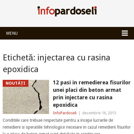
INFOPARDOSEL
MENU
Etichetă:
injectarea cu rasina
epoxidica
12 pasi in remedierea fisurilor
NOUTĂȚI
unei placi din beton armat
prin injectare cu rasina
epoxidica
InfoPardoseli
|
decembrie 16, 2015
Conditiile care trebuie respectate pentru a incepe lucrarile de
remediere si operatiile tehnologice necesare in cazul remedierii fisurilor