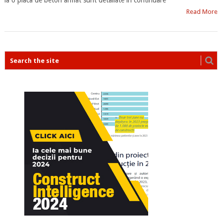
la o placa de beton armat sunt detaliate in continuare
Read More
POSTS
NAVIGATION