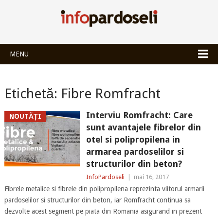
INFOPARDOSEL
MENU
Etichetă:
Fibre Romfracht
Interviu Romfracht: Care
NOUTĂȚI
sunt avantajele fibrelor din
otel si polipropilena in
armarea pardoselilor si
structurilor din beton?
InfoPardoseli
|
mai 16, 2017
Fibrele metalice si fibrele din polipropilena reprezinta viitorul armarii
pardoselilor si structurilor din beton, iar Romfracht continua sa
dezvolte acest segment pe piata din Romania asigurand in prezent