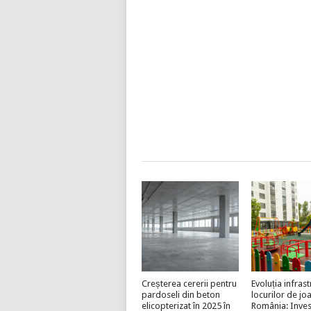
Creșterea cererii pentru
Evoluția infrast
pardoseli din beton
locurilor de jo
elicopterizat în 2025 în
România: Invest