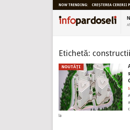
NOW TRENDING:
CREȘTEREA CERERII P
INFOPARDO
N
Af
Etichetă:
constructi
NOUTĂȚI
I
A
a
c
la