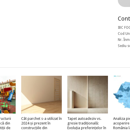
Cont
IBC FO
Cod Uni
Nr. Înm
Sediu s
ructurii
Cât parchet s-a utilizat în
Tapet autoadeziv vs.
Analiza pi
acă din
2024 și prezent în
gresie tradițională:
acoperire
iții de
construcțiile din
Evoluția preferințelor în
România l