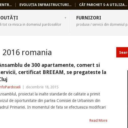
ENTR...
EVOLUȚIA INFRASTRUCTURI...
CÂT PARCHET S-A UTILIZA...
SELI
OUTĂȚI
FURNIZORI
li tot ce misca in domeniul pardoselilor
produse / servicii din domeniul p
i 2016 romania
Ansamblu de 300 apartamente, comert si
servicii, certificat BREEAM, se pregateste la
Cluj
nfoPardoseli
|
decembrie 18, 2015
nsamblul, proiectat la inalte standarde de calitate a primit
vizul de oportunitate din partea Comisiei de Urbanism din
adrul Primariei. In momentul de fata se efectueaza modificari
Read More