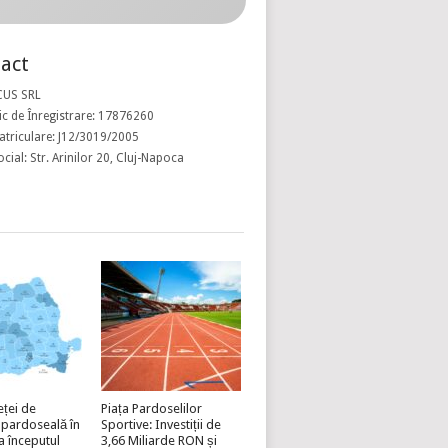
act
CUS SRL
c de Înregistrare: 17876260
atriculare: J12/3019/2005
ocial: Str. Arinilor 20, Cluj-Napoca
eței de
Piața Pardoselilor
 pardoseală în
Sportive: Investiții de
a începutul
3,66 Miliarde RON și