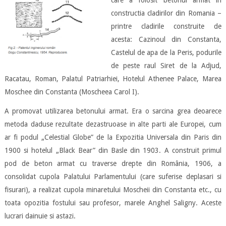
care a folosit betonul armat in
constructia cladirilor din Romania –
printre cladirile construite de
acesta: Cazinoul din Constanta,
Castelul de apa de la Peris, podurile
de peste raul Siret de la Adjud,
Racatau, Roman, Palatul Patriarhiei, Hotelul Athenee Palace, Marea
Moschee din Constanta (Moscheea Carol I).
A promovat utilizarea betonului armat. Era o sarcina grea deoarece
metoda daduse rezultate dezastruoase in alte parti ale Europei, cum
ar fi podul „Celestial Globe” de la Expozitia Universala din Paris din
1900 si hotelul „Black Bear” din Basle din 1903. A construit primul
pod de beton armat cu traverse drepte din România, 1906, a
consolidat cupola Palatului Parlamentului (care suferise deplasari si
fisurari), a realizat cupola minaretului Moscheii din Constanta etc., cu
toata opozitia fostului sau profesor, marele Anghel Saligny. Aceste
lucrari dainuie si astazi.