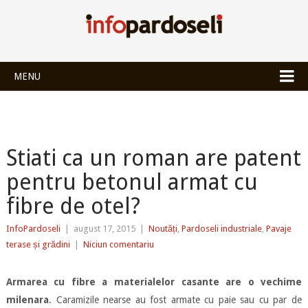
INFOPARDOSEL
MENU
Stiati ca un roman are patent
pentru betonul armat cu
fibre de otel?
InfoPardoseli
|
august 17, 2015
|
Noutăți
,
Pardoseli industriale
,
Pavaje
terase și grădini
|
Niciun comentariu
Armarea cu fibre a materialelor casante are o vechime
milenara
. Caramizile nearse au fost armate cu paie sau cu par de