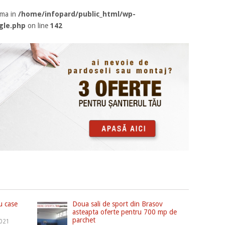
rma in
/home/infopard/public_html/wp-
gle.php
on line
142
u case
Doua sali de sport din Brasov
asteapta oferte pentru 700 mp de
parchet
2021