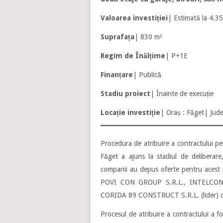
Valoarea investiției
| Estimată la 4.35
Suprafața
| 830 m²
Regim de Înălțime
| P+1E
Finanțare
| Publică
Stadiu proiect
| Înainte de execuție
Locație investiție
| Oraș : Făget| Jude
Procedura de atribuire a contractului pen
Făget a ajuns la stadiul de deliberare
companii au depus oferte pentru acest p
POVI CON GROUP S.R.L., INTELCONS
CORIDA 89 CONSTRUCT S.R.L. (lider)
Procesul de atribuire a contractului a fo