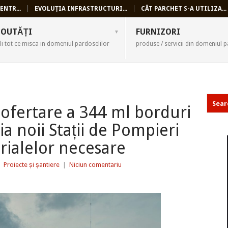
ENTR...
EVOLUȚIA INFRASTRUCTURI...
CÂT PARCHET S-A UTILIZA...
SELI
OUTĂȚI
FURNIZORI
li tot ce misca in domeniul pardoselilor
produse / servicii din domeniul p
ofertare a 344 ml borduri
a noii Stații de Pompieri
erialelor necesare
|
Proiecte și șantiere
|
Niciun comentariu