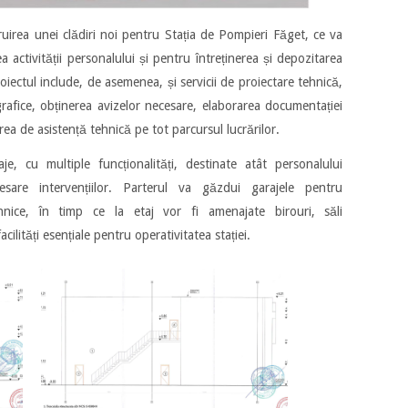
ruirea unei clădiri noi pentru Stația de Pompieri Făget, ce va
 activității personalului și pentru întreținerea și depozitarea
Proiectul include, de asemenea, și servicii de proiectare tehnică,
grafice, obținerea avizelor necesare, elaborarea documentației
irea de asistență tehnică pe tot parcursul lucrărilor.
e, cu multiple funcționalități, destinate atât personalului
esare intervențiilor. Parterul va găzdui garajele pentru
tehnice, în timp ce la etaj vor fi amenajate birouri, săli
acilități esențiale pentru operativitatea stației.