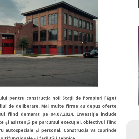
ului pentru construcția noii Stații de Pompieri Făget
adiul de deliberare. Mai multe firme au depus oferte
sul fiind demarat pe 04.07.2024. Investiția include
ce și asistență pe parcursul execuției, obiectivul fiind
u autospeciale și personal. Construcția va cuprinde
ultifuncționale și facilități tehnice.