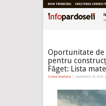
NOW TRENDING:
CREȘTEREA CERERII P
INFOPARDO
N
Af
Oportunitate de 
pentru construcți
Făget: Lista mat
Cozma Anamaria
|
septembrie 10, 2024