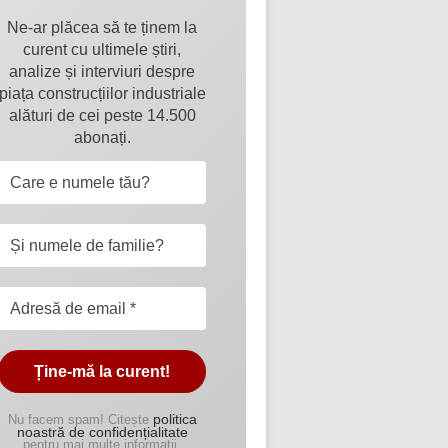
Ne-ar plăcea să te ținem la
curent cu ultimele știri,
analize și interviuri despre
piața construcțiilor industriale
alături de cei peste 14.500
abonați.
politica
Nu facem spam! Citește
noastră de confidențialitate
pentru mai multe informații.