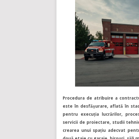
Procedura de atribuire a contract
este în desfășurare, aflată în st
pentru execuția lucrărilor, proce
servicii de proiectare, studii tehni
crearea unui spațiu adecvat pentr
două etaje cu garaje, birouri, săli m