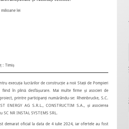
 milioane lei
ț : Timiș
tru execuția lucrărilor de construcție a noii Stații de Pompieri
, fiind în plină desfășurare. Mai multe firme și asocieri de
roiect, printre participanți numărându-se: Rheinbrucke, S.C.
T ENERGY AG S.R.L., CONSTRUCTIM S.A., și asocierea
 cu SC NR INSTAL SYSTEMS SRL.
st demarat oficial la data de 4 iulie 2024, iar ofertele au fost