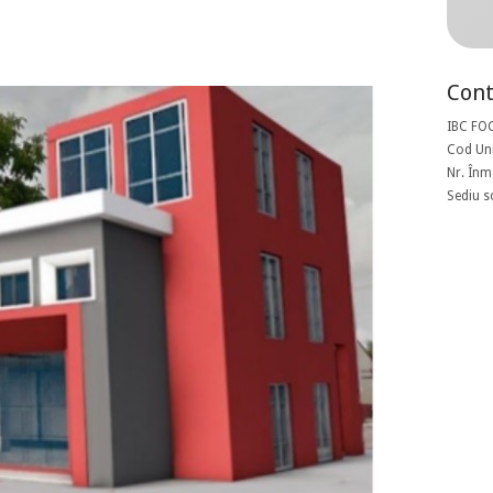
Cont
IBC FO
Cod Uni
Nr. Înm
Sediu s