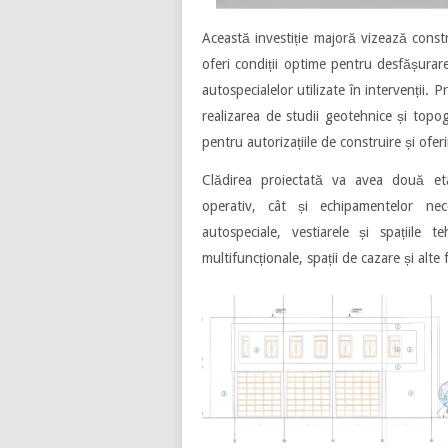
Această investiție majoră vizează const
oferi condiții optime pentru desfășurarea
autospecialelor utilizate în intervenții. 
realizarea de studii geotehnice și topo
pentru autorizațiile de construire și ofer
Clădirea proiectată va avea două etaj
operativ, cât și echipamentelor nec
autospeciale, vestiarele și spațiile 
multifuncționale, spații de cazare și alte f