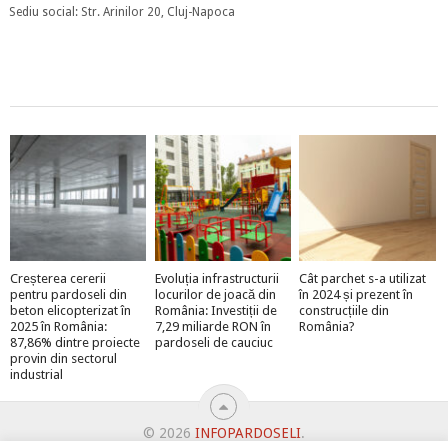
Sediu social: Str. Arinilor 20, Cluj-Napoca
Creșterea cererii
Evoluția infrastructurii
Cât parchet s-a utilizat
pentru pardoseli din
locurilor de joacă din
în 2024 și prezent în
beton elicopterizat în
România: Investiții de
construcțiile din
2025 în România:
7,29 miliarde RON în
România?
87,86% dintre proiecte
pardoseli de cauciuc
provin din sectorul
industrial
© 2026
INFOPARDOSELI
.