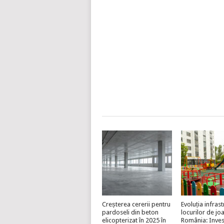
Creșterea cererii pentru
Evoluția infrast
pardoseli din beton
locurilor de jo
elicopterizat în 2025 în
România: Invest