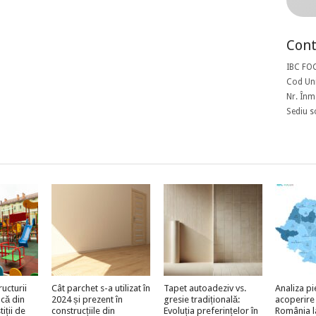
Cont
IBC FO
Cod Uni
Nr. Înm
Sediu s
ructurii
Cât parchet s-a utilizat în
Tapet autoadeziv vs.
Analiza pi
acă din
2024 și prezent în
gresie tradițională:
acoperire
iții de
construcțiile din
Evoluția preferințelor în
România l