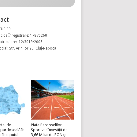
act
CUS SRL
c de Înregistrare: 17876260
atriculare: J12/3019/2005
ocial: Str. Arinilor 20, Cluj-Napoca
eței de
Piața Pardoselilor
 pardoseală în
Sportive: Investiții de
a începutul
3,66 Miliarde RON și