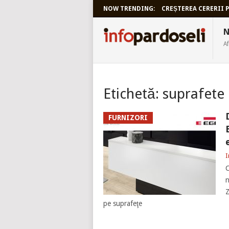
NOW TRENDING:
CREȘTEREA CERERII P
INFOPARDO
N
Af
Etichetă:
suprafete
FURNIZORI
I
C
n
Z
pe suprafeţe