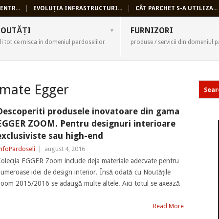
ENTR...
EVOLUȚIA INFRASTRUCTURI...
CÂT PARCHET S-A UTILIZA...
SELI
OUTĂȚI
FURNIZORI
li tot ce misca in domeniul pardoselilor
produse / servicii din domeniul p
 mate Egger
Descoperiti produsele inovatoare din gama
EGGER ZOOM. Pentru designuri interioare
exclusiviste sau high-end
nfoPardoseli
|
august 4, 2016
olecţia EGGER Zoom include deja materiale adecvate pentru
umeroase idei de design interior. Însă odată cu Noutățile
oom 2015/2016 se adaugă multe altele. Aici totul se axează
Read More