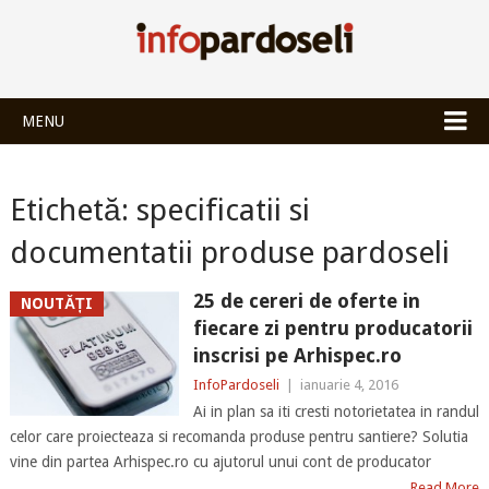
INFOPARDOSEL
MENU
Etichetă:
specificatii si
documentatii produse pardoseli
25 de cereri de oferte in
NOUTĂȚI
fiecare zi pentru producatorii
inscrisi pe Arhispec.ro
InfoPardoseli
|
ianuarie 4, 2016
Ai in plan sa iti cresti notorietatea in randul
celor care proiecteaza si recomanda produse pentru santiere? Solutia
vine din partea Arhispec.ro cu ajutorul unui cont de producator
Read More