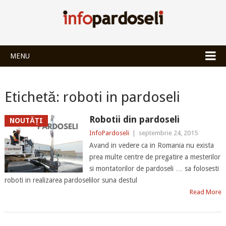
INFOPARDOSEL
MENU
Etichetă:
roboti in pardoseli
Robotii din pardoseli
NOUTĂȚI
InfoPardoseli
|
septembrie 24, 2015
Avand in vedere ca in Romania nu exista
prea multe centre de pregatire a mesterilor
si montatorilor de pardoseli … sa folosesti
roboti in realizarea pardoselilor suna destul
Read More