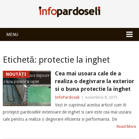
INFOPARDOSEL
MENU
Etichetă:
protectie la inghet
Cea mai usoara cale de a
NOUTĂȚI
realiza o degivrare la exterior
si o buna protectie la inghet
InfoPardoseli
|
noiembrie 8, 2015
Vezi in cuprinsul acestui articol cum iti
protejezi pardoselile exterioare de inghet si care este cea mai usoara
cale pentru a realiza o degivrare eficienta si performanta. De
Read More