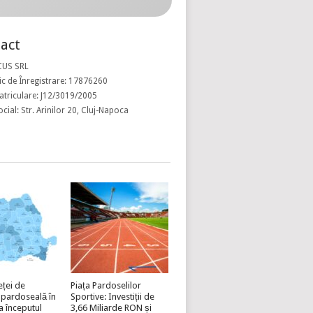
act
CUS SRL
c de Înregistrare: 17876260
atriculare: J12/3019/2005
ocial: Str. Arinilor 20, Cluj-Napoca
eței de
Piața Pardoselilor
 pardoseală în
Sportive: Investiții de
a începutul
3,66 Miliarde RON și