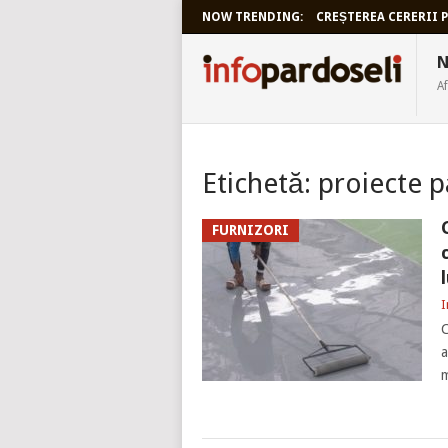
NOW TRENDING:
CREȘTEREA CERERII P
INFOPARDO
N
Af
Etichetă:
proiecte p
FURNIZORI
I
C
a
m