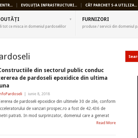
ENTR...
EVOLUȚIA INFRASTRUCTURI...
CÂT PARCHET S-A UTILIZA...
SELI
OUTĂȚI
FURNIZORI
li tot ce misca in domeniul pardoselilor
produse / servicii din domeniul p
ardoseli
Constructiile din sectorul public conduc
cererea de pardoseli epoxidice din ultima
luna
nfoPardoseli
|
iunie 8, 2018
ererea de pardoseli epoxidice din ultimele 30 de zile, conform
cceleratorului de vanzari prospec.ro a fost de 42.436 de
etri patrati. In mod surprinzator, domeniul care a generat
Read More