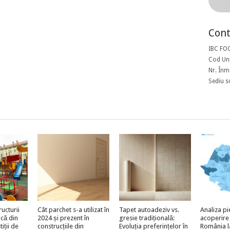
Cont
IBC FO
Cod Uni
Nr. Înm
Sediu s
ructurii
Cât parchet s-a utilizat în
Tapet autoadeziv vs.
Analiza pi
acă din
2024 și prezent în
gresie tradițională:
acoperire
iții de
construcțiile din
Evoluția preferințelor în
România l