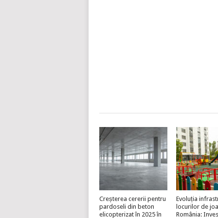
Creșterea cererii pentru
Evoluția infrast
pardoseli din beton
locurilor de jo
elicopterizat în 2025 în
România: Invest