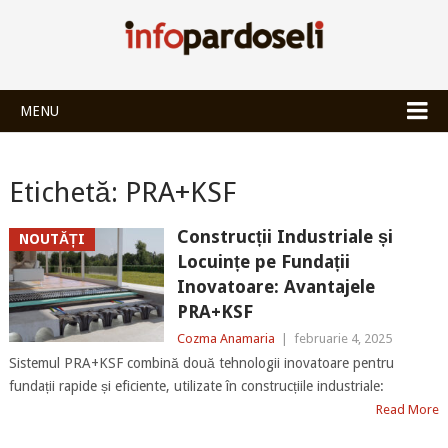
INFOPARDOSEL
MENU
Etichetă:
PRA+KSF
Construcții Industriale și
NOUTĂȚI
Locuințe pe Fundații
Inovatoare: Avantajele
PRA+KSF
Cozma Anamaria
|
februarie 4, 2025
Sistemul PRA+KSF combină două tehnologii inovatoare pentru
fundații rapide și eficiente, utilizate în construcțiile industriale:
Read More