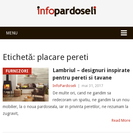
INFOPARDOSEL
MENU
Etichetă:
placare pereti
Lambriul – designuri inspirate
FURNIZORI
pentru pereti si tavane
InfoPardoseli
|
mai 31, 2017
De multe ori, cand ne gandim sa
redecoram un spatiu, ne gandim la un nou
mobilier, la o noua pardoseala, iar in privinta peretilor, ne rezumam la
zugravit,
Read More