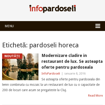
INFOPARDOSEL
MENU
Etichetă:
pardoseli horeca
Modernizare cladire in
NOUTĂȚI
restaurant de lux. Se asteapta
oferte pentru pardoseala
InfoPardoseli
|
ianuarie 8, 2016
Se asteapta oferte pentru pardoseala din
lemn combinata cu mozaic la un restaurant de lux cu o capacitate de
200 de locuri care acum se pregateste la Cluj.
Read More