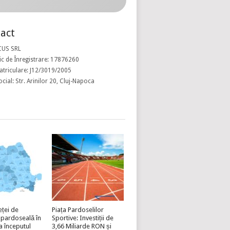
act
CUS SRL
c de Înregistrare: 17876260
atriculare: J12/3019/2005
ocial: Str. Arinilor 20, Cluj-Napoca
eței de
Piața Pardoselilor
 pardoseală în
Sportive: Investiții de
a începutul
3,66 Miliarde RON și