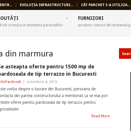
ENTR...
EVOLUȚIA INFRASTRUCTURI...
CÂT PARCHET S-A UTILIZA...
SELI
OUTĂȚI
FURNIZORI
li tot ce misca in domeniul pardoselilor
produse / servicii din domeniul p
a din marmura
Se asteapta oferte pentru 1500 mp de
pardoseala de tip terrazzo in Bucuresti
nfoPardoseli
|
octombrie 4, 2015
ste vorba despre o lucrare din Bucuresti, persoana de
ontacta din partea constructorului a mentionat ca se mai pot
rimite oferte pentru pardoseala de tip terrazzo pentru
proximativ
Read More