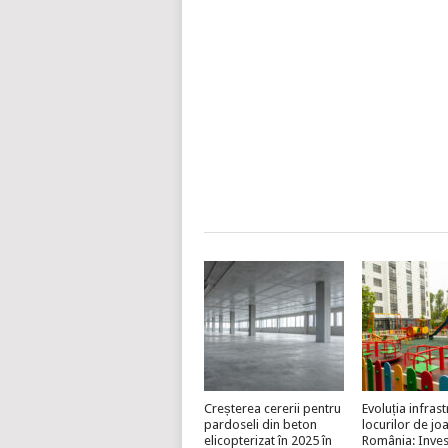
Creșterea cererii pentru
Evoluția infrast
pardoseli din beton
locurilor de jo
elicopterizat în 2025 în
România: Invest