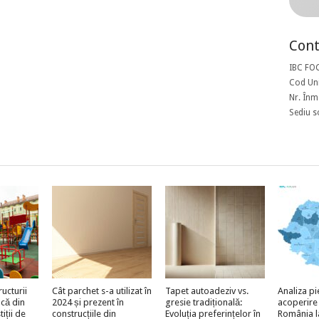
Cont
IBC FO
Cod Uni
Nr. Înm
Sediu s
ructurii
Cât parchet s-a utilizat în
Tapet autoadeziv vs.
Analiza pi
acă din
2024 și prezent în
gresie tradițională:
acoperire
iții de
construcțiile din
Evoluția preferințelor în
România l