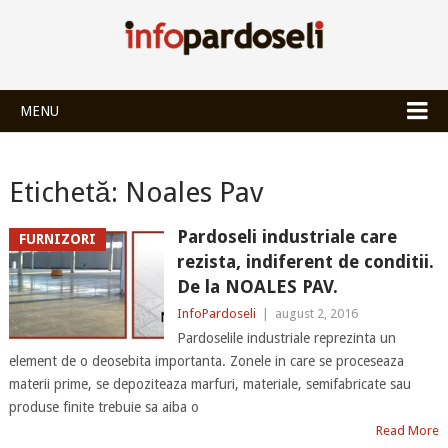
INFOPARDOSEL
MENU
Etichetă:
Noales Pav
Pardoseli industriale care
FURNIZORI
rezista, indiferent de conditii.
De la NOALES PAV.
InfoPardoseli
|
august 2, 2016
Pardoselile industriale reprezinta un
element de o deosebita importanta. Zonele in care se proceseaza
materii prime, se depoziteaza marfuri, materiale, semifabricate sau
produse finite trebuie sa aiba o
Read More