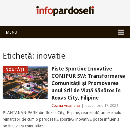
INFOPARDOSEL
MENU
Etichetă:
inovatie
Piste Sportive Inovative
NOUTĂȚI
CONIPUR SW: Transformarea
Comunității și Promovarea
unui Stil de Viață Sănătos în
Roxas City, Filipine
Cozma Anamaria
|
decembrie 17, 2024
PLANTANAN-PARK din Roxas City, Filipine, reprezintă un exemplu
remarcabil de cum o pardoseală sportivă inovativă poate influența
pozitiv viața comunității.