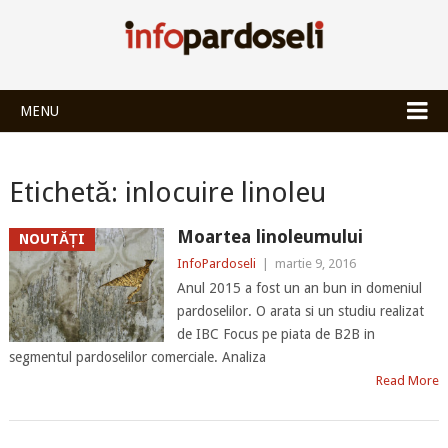
INFOPARDOSEL
MENU
Etichetă:
inlocuire linoleu
Moartea linoleumului
NOUTĂȚI
InfoPardoseli
|
martie 9, 2016
Anul 2015 a fost un an bun in domeniul
pardoselilor. O arata si un studiu realizat
de IBC Focus pe piata de B2B in
segmentul pardoselilor comerciale. Analiza
Read More