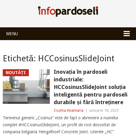
INFOPARDOSEL
MENU
Etichetă:
HCCosinusSlideJoint
Inovația în pardoseli
NOUTĂȚI
industriale:
HCCosinusSlideJoint soluția
inteligentă pentru pardoseli
durabile și fără întreținere
Cozma Anamaria
|
ianuarie 16, 2025
Termenul generic „Cosinus” este de fapt o abreviere a numelui
complet #HCCosinusSlideJoint, un profil de rost dezvoltat de
compania belgiană Hengelhoef Concrete Joint. Literele „HC”