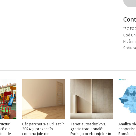
Cont
IBC FO
Cod Uni
Nr. Înm
Sediu s
ructurii
Cât parchet s-a utilizat în
Tapet autoadeziv vs.
Analiza pi
acă din
2024 și prezent în
gresie tradițională:
acoperire
iții de
construcțiile din
Evoluția preferințelor în
România l