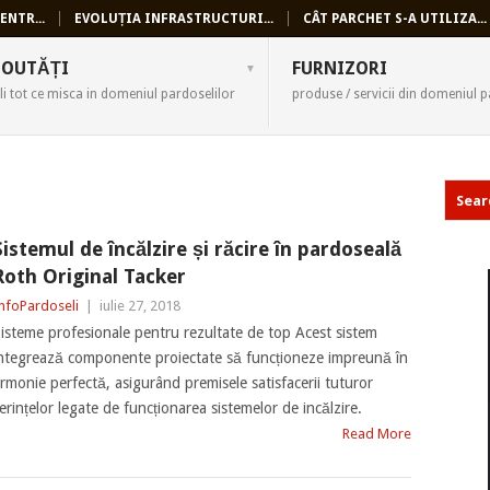
ENTR...
EVOLUȚIA INFRASTRUCTURI...
CÂT PARCHET S-A UTILIZA...
SELI
OUTĂȚI
FURNIZORI
li tot ce misca in domeniul pardoselilor
produse / servicii din domeniul p
Sistemul de încălzire și răcire în pardoseală
Roth Original Tacker
nfoPardoseli
|
iulie 27, 2018
isteme profesionale pentru rezultate de top Acest sistem
ntegrează componente proiectate să funcționeze impreună în
rmonie perfectă, asigurând premisele satisfacerii tuturor
erințelor legate de funcționarea sistemelor de incălzire.
Read More