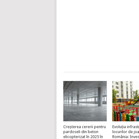
Creșterea cererii pentru
Evoluția infrast
pardoseli din beton
locurilor de jo
elicopterizat în 2025 în
România: Invest