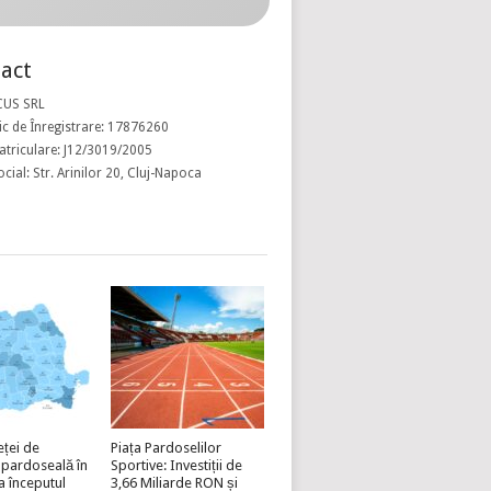
act
CUS SRL
c de Înregistrare: 17876260
atriculare: J12/3019/2005
ocial: Str. Arinilor 20, Cluj-Napoca
eței de
Piața Pardoselilor
 pardoseală în
Sportive: Investiții de
a începutul
3,66 Miliarde RON și