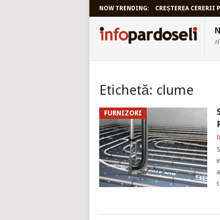
NOW TRENDING:
CREȘTEREA CERERII P
INFOPARDO
N
Af
Etichetă:
clume
FURNIZORI
I
S
i
a
c