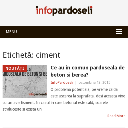
INFOPARDOSEL
MENU
Etichetă:
ciment
Ce au in comun pardoseala de
NOUTĂȚI
beton si berea?
InfoPardoseli
|
octombrie 13, 2015
O problema potentiala, pe vreme calda
este uscarea la suprafata, desi aceasta vine
cu un avertisment. In cazul in care betonul este cald, soarele
straluceste si exista un
Read More