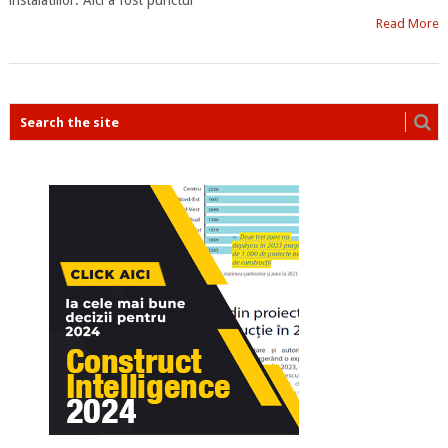
instalatiilor. Aici a fost punctul
Read More
POSTS
NAVIGATION