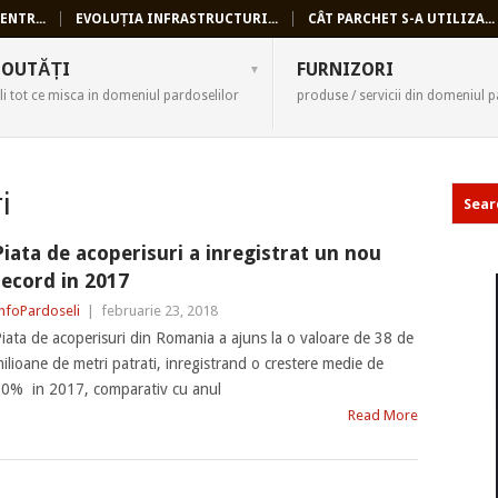
ENTR...
EVOLUȚIA INFRASTRUCTURI...
CÂT PARCHET S-A UTILIZA...
SELI
OUTĂȚI
FURNIZORI
li tot ce misca in domeniul pardoselilor
produse / servicii din domeniul p
i
Piata de acoperisuri a inregistrat un nou
record in 2017
nfoPardoseli
|
februarie 23, 2018
iata de acoperisuri din Romania a ajuns la o valoare de 38 de
ilioane de metri patrati, inregistrand o crestere medie de
0% in 2017, comparativ cu anul
Read More