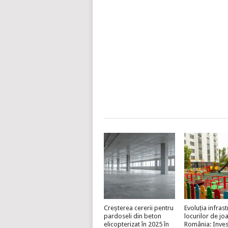
Creșterea cererii pentru
Evoluția infrast
pardoseli din beton
locurilor de jo
elicopterizat în 2025 în
România: Invest