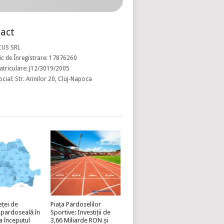
act
CUS SRL
c de Înregistrare: 17876260
atriculare: J12/3019/2005
ocial: Str. Arinilor 20, Cluj-Napoca
eței de
Piața Pardoselilor
 pardoseală în
Sportive: Investiții de
a începutul
3,66 Miliarde RON și