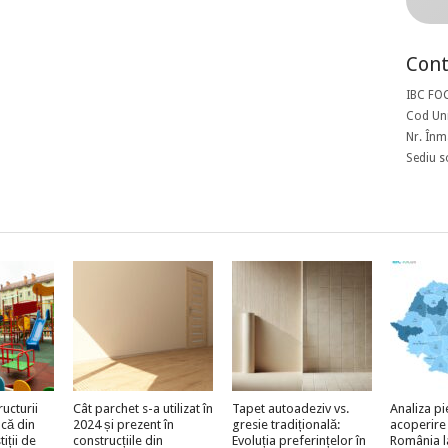
Cont
IBC FO
Cod Uni
Nr. Înm
Sediu s
ructurii
Cât parchet s-a utilizat în
Tapet autoadeziv vs.
Analiza pi
acă din
2024 și prezent în
gresie tradițională:
acoperire
iții de
construcțiile din
Evoluția preferințelor în
România l