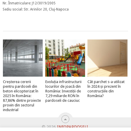
Nr. Înmatriculare: J12/3019/2005
Sediu social: Str. Arinilor 20, Cluj-Napoca
Creșterea cererii
Evoluția infrastructurii
Cât parchet s-a utilizat
pentru pardoseli din
locurilor de joacă din
în 2024 și prezent în
beton elicopterizat în
România: Investiții de
construcțiile din
2025 în România:
7,29 miliarde RON în
România?
87,86% dintre proiecte
pardoseli de cauciuc
provin din sectorul
industrial
© 2026
INFOPARDOSELI
.